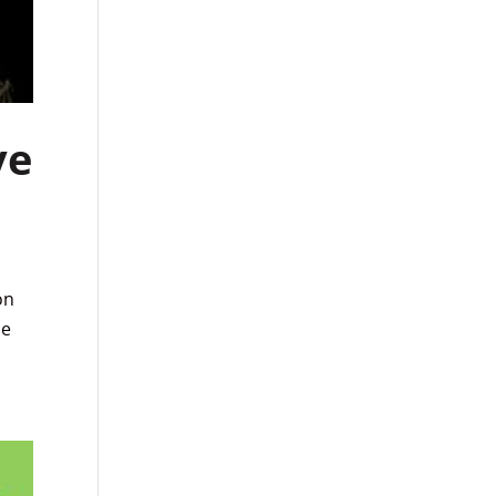
ve
on
ne