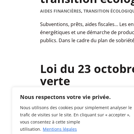
AIDES FINANCIÈRES
,
TRANSITION ÉCOLOGIQ
Subventions, prêts, aides fiscales… Les 
énergétiques et une démarche de product
publics. Dans le cadre du plan de sobriété.
Loi du 23 octobre
verte
LOI
,
TRANSITION ÉCOLOGIQUE
Nous respectons votre vie privée.
Ouverture d’usines accélérée, réhabilitati
Nous utilisons des cookies pour simplement analyser le
commande publique fléchée vers les entr
trafic de visites sur le site. En cliquant sur « accepter »,
vous consentez à cette simple
pour soutenir l’industrie verte, qui a...
utilisation.
Mentions légales